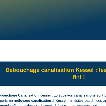
Débouchage canalisation Kessel : le
fini !
bouchage Canalisation Kessel :
Lorsque vos
canalisations
sont
perts en
nettoyage canalisation
à
Kessel
, n’hésitez pas à nous a
mande d’intervention ou de devis ! Nous vous assurons un ser