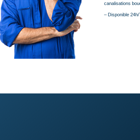
canalisations bo
– Disponible 24h/