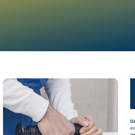
Dé
ex
de