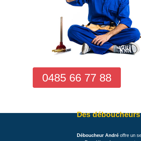
0485 66 77 88
Des déboucheurs d
Déboucheur André
offre un s