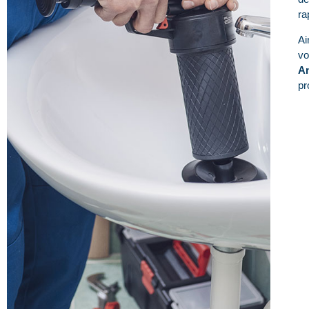
ra
Ai
vo
A
pr