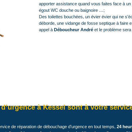
apporter assistance quand vous faites face à un
égout WC douche ou baignoire …;
Des toilettes bouchées, un évier évier qui ne s’é
déborde, une vidange de fosse septique à faire 
appel à
Déboucheur André
et le problème sera 
’urgence à Kessel sont à votre servic
ervice de réparation de débouchage d’urgence en tout temps,
24 heur