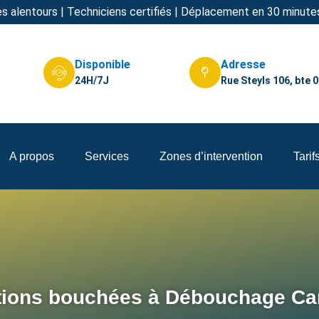
s alentours | Techniciens certifiés | Déplacement en 30 minute
Disponible
Adresse
24H/7J
Rue Steyls 106, bte 
A propos
Services
Zones d’intervention
Tarif
tions bouchées à Débouchage Can