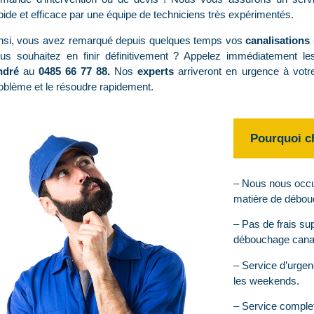
pide et efficace par une équipe de techniciens très expérimentés.
nsi, vous avez remarqué depuis quelques temps vos
canalisations
us souhaitez en finir définitivement ? Appelez immédiatement l
ndré
au
0485 66 77 88
.
Nos
experts
arriveront en urgence à votre
oblème et le résoudre rapidement.
Pourquoi c
– Nous nous occu
matière de débou
– Pas de frais su
débouchage canal
– Service d’urgenc
les weekends.
– Service comple