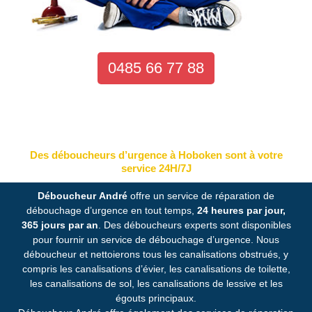
0485 66 77 88
Des déboucheurs d’urgence à Hoboken sont à votre
service 24H/7J
Déboucheur André
offre un service de réparation de
débouchage d’urgence en tout temps,
24 heures par jour,
365 jours par an
. Des déboucheurs experts sont disponibles
pour fournir un service de débouchage d’urgence. Nous
déboucheur et nettoierons tous les canalisations obstrués, y
compris les canalisations d’évier, les canalisations de toilette,
les canalisations de sol, les canalisations de lessive et les
égouts principaux.