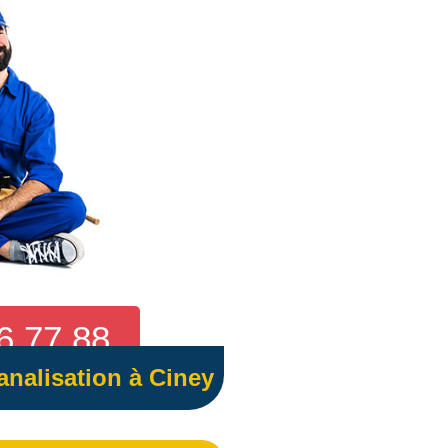
6 77 88
nalisation à Ciney