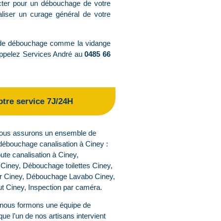
ter pour un débouchage de votre
liser un curage général de votre
de débouchage comme la vidange
 Appelez Services André au
0485 66
otre service 7J/24H
nous assurons un ensemble de
débouchage canalisation à Ciney :
te canalisation à Ciney,
ney, Débouchage toilettes Ciney,
r Ciney, Débouchage Lavabo Ciney,
 Ciney, Inspection par caméra.
nous formons une équipe de
ue l’un de nos artisans intervient