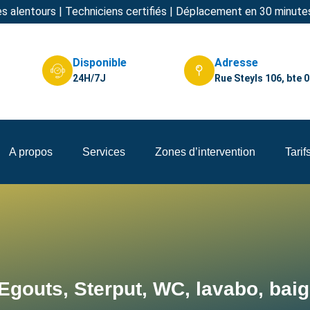
s alentours | Techniciens certifiés | Déplacement en 30 minute
Disponible
Adresse
24H/7J
Rue Steyls 106, bte 
A propos
Services
Zones d’intervention
Tarif
gouts, Sterput, WC, lavabo, baig