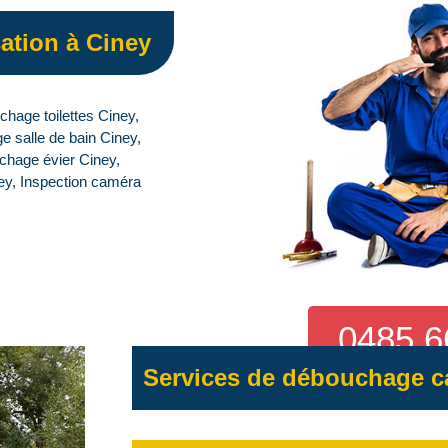
ation à Ciney
age toilettes Ciney,
salle de bain Ciney,
hage évier Ciney,
ey, Inspection caméra
0485 6
Services de débouchage ca