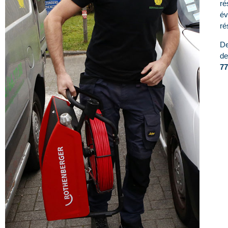
ré
év
ré
De
de
77