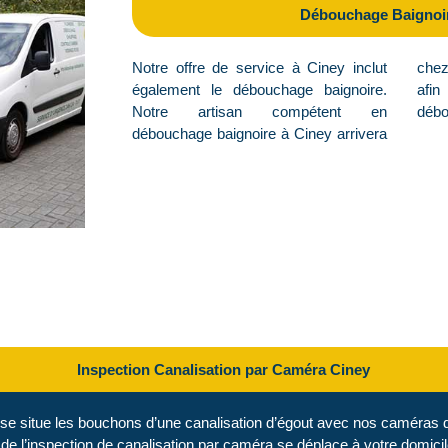
Débouchage Baignoi
Notre offre de service à Ciney inclut
chez vous dans les meilleurs délais
également le débouchage baignoire.
afin de vous faire bénéficier d’un
Notre artisan compétent en
débo
débouchage baignoire à Ciney arrivera
Inspection Canalisation par Caméra Ciney
se situe les bouchons d’une canalisation d’égout avec nos caméras d
 de l’inspection de canalisation par caméra se déplace à votre domici