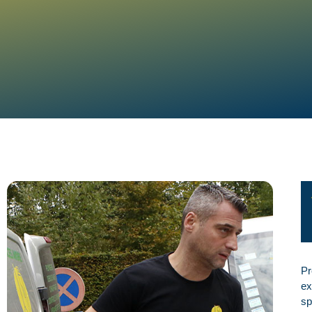
Pr
ex
sp