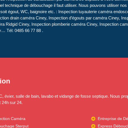
uel technique de débouchage il faut utiliser. Nous pouvons utiliser no
soit égout, WC, baignoire etc. : Inspection tuyauterie caméra endosc
tion drain caméra Ciney, Inspection d’égouts par caméra Ciney, Insp
a Ridgid Ciney, Inspection plomberie caméra Ciney, Inspection camé
y… Tél: 0485 66 77 88 .
ion
évier, salle de bain, lavabo et vidange de fosse septique. Nous prop
t 24h sur 24.
ection Caméra
Entreprise de D
uchage Sterput
Express Débou