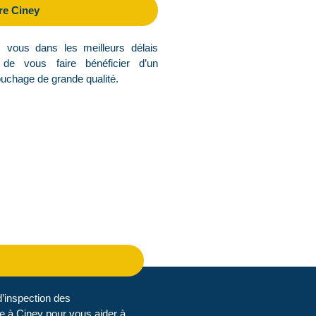
re Ciney
uchage de grande qualité.
’inspection des
le à Ciney pour vous aider à