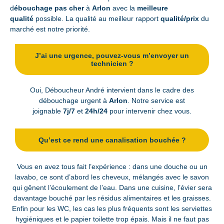
d
ébouchage pas cher
à
Arlon
avec la
meilleure
qualité
possible. La qualité au meilleur rapport
qualité/prix
du
marché est notre priorité.
J’ai une urgence, pouvez-vous m’envoyer un
technicien ?
Oui, Déboucheur André intervient dans le cadre des
débouchage urgent à
Arlon
. Notre service est
joignable
7j/7
et
24h/24
pour intervenir chez vous.
Qu’est ce rend une canalisation bouchée ?
Vous en avez tous fait l’expérience : dans une douche ou un
lavabo, ce sont d’abord les cheveux, mélangés avec le savon
qui gênent l’écoulement de l’eau. Dans une cuisine, l’évier sera
davantage bouché par les résidus alimentaires et les graisses.
Enfin pour les WC, les cas les plus fréquents sont les serviettes
hygiéniques et le papier toilette trop épais. Mais il ne faut pas